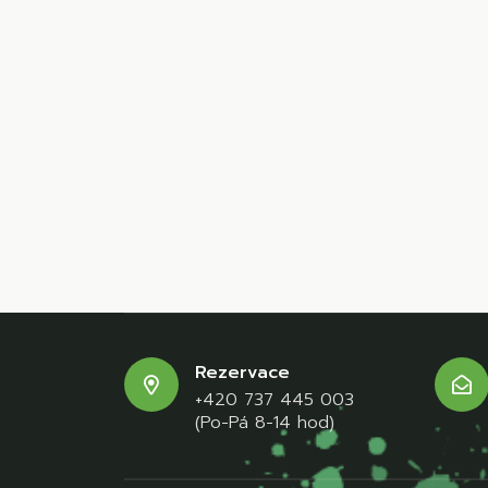
Rezervace
+420 737 445 003
(Po-Pá 8-14 hod)