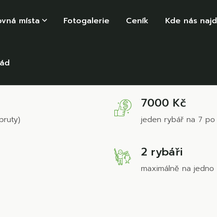
ovná místa
Fotogalerie
Ceník
Kde nás naj
řád
7000 Kč
pruty)
jeden rybář na 7 po 
2 rybáři
maximálně na jedno 