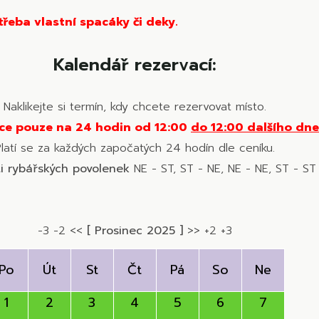
třeba vlastní spacáky či deky.
Kalendář rezervací:
Naklikejte si termín, kdy chcete rezervovat místo.
ce pouze na 24 hodin od 12:00
do 12:00 dalšího dne
latí se za každých započatých 24 hodín dle ceníku.
i rybářských povolenek
NE - ST, ST - NE, NE - NE, ST - ST
-3
-2
<<
[ Prosinec 2025 ]
>>
+2
+3
Po
Út
St
Čt
Pá
So
Ne
1
2
3
4
5
6
7