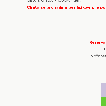
Místo s chatou + 1500kč/ den.
Chata se pronajímá bez lůžkovin, je po
Rezerva
P
Možnost