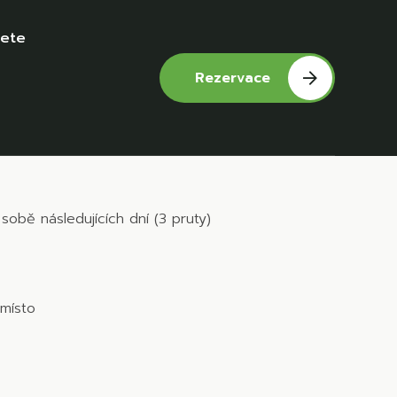
dete
Rezervace
Přejdi na místo:
sobě následujících dní (3 pruty)
místo