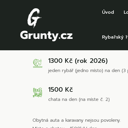
Úvod
L
Grunty.cz
Lovné místo č. 2
Rybařský 
1300 Kč (rok 2026)
jeden rybář (jedno místo) na den (3 
1500 Kč
chata na den (na míste č. 2)
Obytná auta a karavany nejsou povoleny.