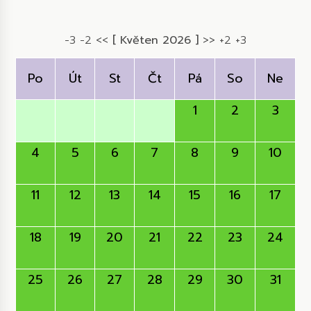
-3
-2
<<
[ Květen 2026 ]
>>
+2
+3
Po
Út
St
Čt
Pá
So
Ne
1
2
3
4
5
6
7
8
9
10
11
12
13
14
15
16
17
18
19
20
21
22
23
24
25
26
27
28
29
30
31