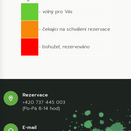
- volný pro Vás
- čekajíci na schválení rezervace
- bohužel, rezervováno
Rezervace
+420 737 445 003
(Po-Pá 8-14 hod)
E-mail