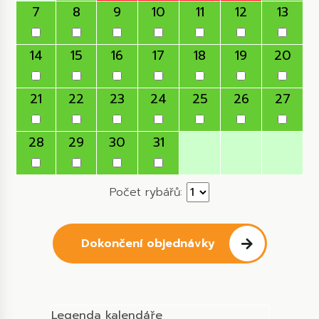
7
8
9
10
11
12
13
14
15
16
17
18
19
20
21
22
23
24
25
26
27
28
29
30
31
Počet rybářů:
Dokončení objednávky
Legenda kalendáře