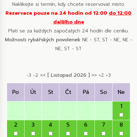
Naklikejte si termín, kdy chcete rezervovat místo.
Rezervace pouze na 24 hodin od 12:00
do 12:00
dalšího dne
Platí se za každých započatých 24 hodín dle ceníku.
Možnosti rybářských povolenek
NE - ST, ST - NE, NE -
NE, ST - ST
-3
-2
<<
[ Listopad 2026 ]
>>
+2
+3
Po
Út
St
Čt
Pá
So
Ne
1
2
3
4
5
6
7
8